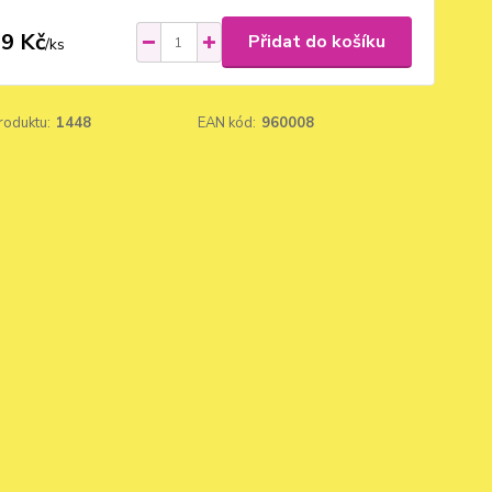
9 Kč
Přidat do košíku
/
ks
roduktu:
1448
EAN kód:
960008