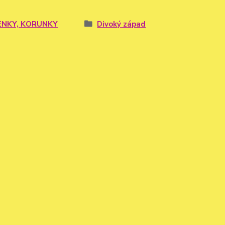
ENKY, KORUNKY
Divoký západ