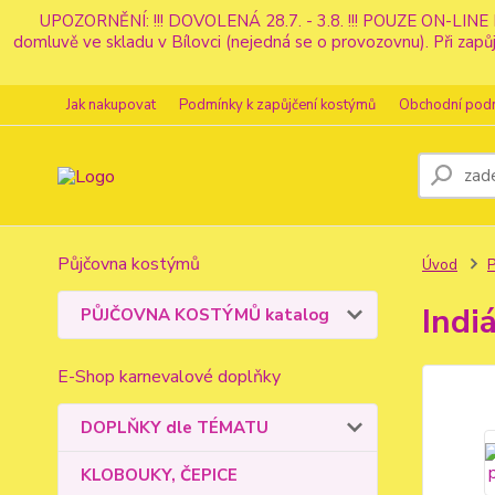
UPOZORNĚNÍ: !!! DOVOLENÁ 28.7. - 3.8. !!! POUZE ON-LINE 
domluvě ve skladu v Bílovci (nejedná se o provozovnu). Při z
Jak nakupovat
Podmínky k zapůjčení kostýmů
Obchodní pod
Půjčovna kostýmů
Úvod
Indi
PŮJČOVNA KOSTÝMŮ katalog
E-Shop karnevalové doplňky
DOPLŇKY dle TÉMATU
KLOBOUKY, ČEPICE