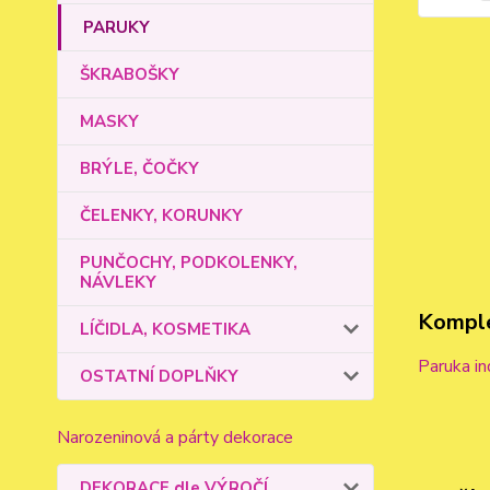
PARUKY
ŠKRABOŠKY
MASKY
BRÝLE, ČOČKY
ČELENKY, KORUNKY
PUNČOCHY, PODKOLENKY,
NÁVLEKY
Komple
LÍČIDLA, KOSMETIKA
Paruka in
OSTATNÍ DOPLŇKY
Narozeninová a párty dekorace
DEKORACE dle VÝROČÍ