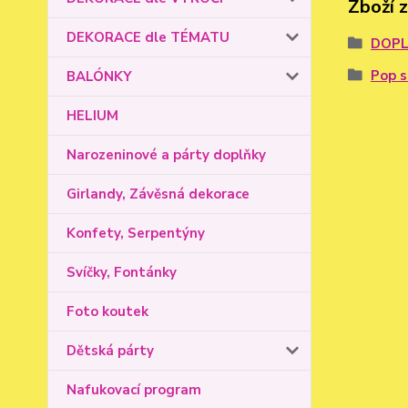
Zboží 
DEKORACE dle TÉMATU
DOPL
Pop s
BALÓNKY
HELIUM
Narozeninové a párty doplňky
Girlandy, Závěsná dekorace
Konfety, Serpentýny
Svíčky, Fontánky
Foto koutek
Dětská párty
Nafukovací program