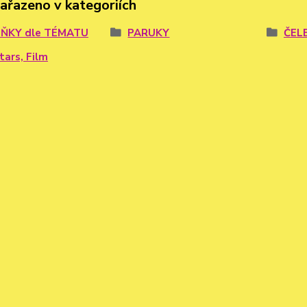
zařazeno v kategoriích
ŇKY dle TÉMATU
PARUKY
ČEL
tars, Film