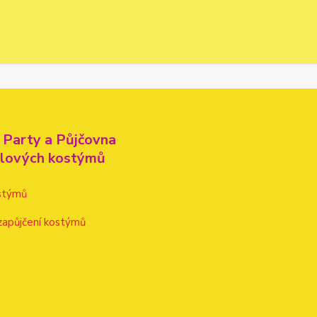
 Party a Půjčovna
alových kostýmů
stýmů
zapůjčení kostýmů