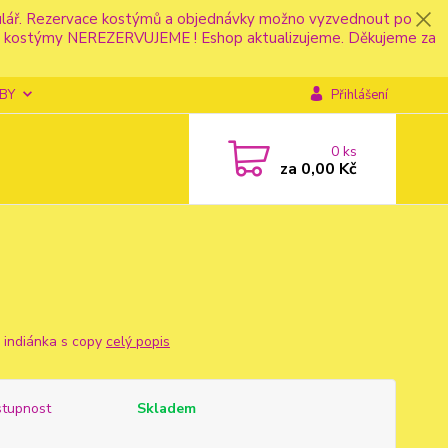
mulář. Rezervace kostýmů a objednávky možno vyzvednout po
fonu kostýmy NEREZERVUJEME ! Eshop aktualizujeme. Děkujeme za
BY
Přihlášení
0
ks
za
0,00 Kč
 indiánka s copy
celý popis
tupnost
Skladem