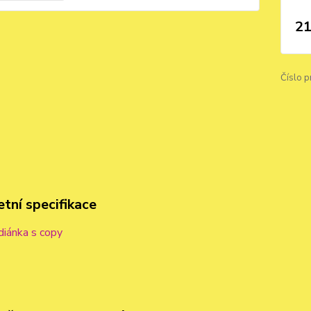
21
Číslo p
tní specifikace
diánka s copy