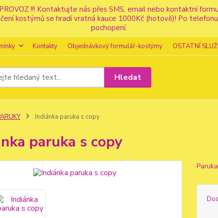
PROVOZ !!! Kontaktujte nás přes SMS, email nebo kontaktní for
apůjčení kostýmů se hradí vratná kauce 1000Kč (hotově)! Po tele
pochopení.
mínky
Kontakty
Objednávkový formulář-kostýmy
OSTATNÍ SLUŽ
Hledat
PARUKY
Indiánka paruka s copy
ánka paruka s copy
Paruka
Dos