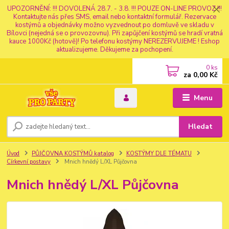
UPOZORNĚNÍ: !!! DOVOLENÁ 28.7. - 3.8. !!! POUZE ON-LINE PROVOZ !!!
Kontaktujte nás přes SMS, email nebo kontaktní formulář. Rezervace
kostýmů a objednávky možno vyzvednout po domluvě ve skladu v
Bílovci (nejedná se o provozovnu). Při zapůjčení kostýmů se hradí vratná
kauce 1000Kč (hotově)! Po telefonu kostýmy NEREZERVUJEME ! Eshop
aktualizujeme. Děkujeme za pochopení.
0
ks
za
0,00 Kč
Menu
Hledat
Úvod
PŮJČOVNA KOSTÝMŮ katalog
KOSTÝMY DLE TÉMATU
Církevní postavy
Mnich hnědý L/XL Půjčovna
Mnich hnědý L/XL Půjčovna