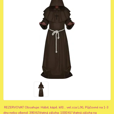
REZERVOVAT Obsahuje: Hábit, kápě, kříž... vel.cca L/XL Půjčovné na 1-3
dny nebo víkend: 390 KčVratná záloha: 1000 Kč Vratná záloha na