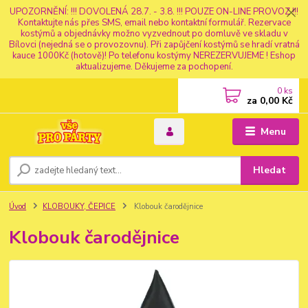
UPOZORNĚNÍ: !!! DOVOLENÁ 28.7. - 3.8. !!! POUZE ON-LINE PROVOZ !!!
Kontaktujte nás přes SMS, email nebo kontaktní formulář. Rezervace
kostýmů a objednávky možno vyzvednout po domluvě ve skladu v
Bílovci (nejedná se o provozovnu). Při zapůjčení kostýmů se hradí vratná
kauce 1000Kč (hotově)! Po telefonu kostýmy NEREZERVUJEME ! Eshop
aktualizujeme. Děkujeme za pochopení.
0
ks
za
0,00 Kč
Menu
Hledat
Úvod
KLOBOUKY, ČEPICE
Klobouk čarodějnice
Klobouk čarodějnice