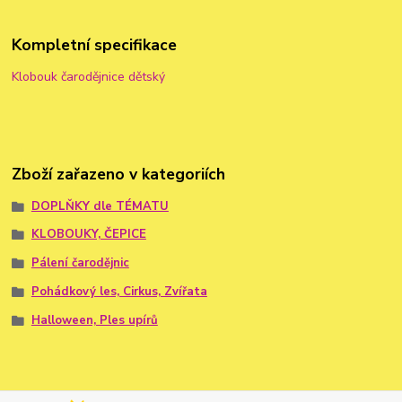
Kompletní specifikace
Klobouk čarodějnice dětský
Zboží zařazeno v kategoriích
DOPLŇKY dle TÉMATU
KLOBOUKY, ČEPICE
Pálení čarodějnic
Pohádkový les, Cirkus, Zvířata
Halloween, Ples upírů