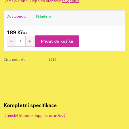
Dámský klobouk hippies oranžový
celý popis
Dostupnost
Skladem
189 Kč
/
ks
Přidat do košíku
Číslo produktu:
1210
Kompletní specifikace
Dámský klobouk hippies oranžový