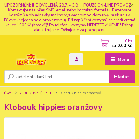
UPOZORNĚNÍ: !!! DOVOLENÁ 28.7. - 3.8. !!! POUZE ON-LINE PROVOZ !!!
Kontaktujte nás přes SMS, email nebo kontaktní formulář. Rezervace
kostýmů a objednávky možno vyzvednout po domluvě ve skladu v
Bílovci (nejedná se o provozovnu). Při zapůjčení kostýmů se hradí vratná
kauce 1000Kč (hotově)! Po telefonu kostýmy NEREZERVUJEME ! Eshop
aktualizujeme. Děkujeme za pochopení.
0
ks
za
0,00 Kč
Menu
Hledat
Úvod
KLOBOUKY, ČEPICE
Klobouk hippies oranžový
Klobouk hippies oranžový