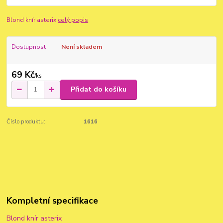
Blond knír asterix
celý popis
Dostupnost
Není skladem
69 Kč
/
ks
Přidat do košíku
Číslo produktu:
1616
Kompletní specifikace
Blond knír asterix