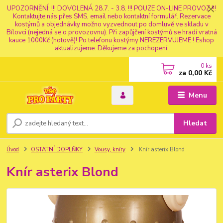
UPOZORNĚNÍ: !!! DOVOLENÁ 28.7. - 3.8. !!! POUZE ON-LINE PROVOZ !!!
Kontaktujte nás přes SMS, email nebo kontaktní formulář. Rezervace
kostýmů a objednávky možno vyzvednout po domluvě ve skladu v
Bílovci (nejedná se o provozovnu). Při zapůjčení kostýmů se hradí vratná
kauce 1000Kč (hotově)! Po telefonu kostýmy NEREZERVUJEME ! Eshop
aktualizujeme. Děkujeme za pochopení.
0
ks
za
0,00 Kč
Menu
Hledat
Úvod
OSTATNÍ DOPLŇKY
Vousy, kníry
Knír asterix Blond
Knír asterix Blond