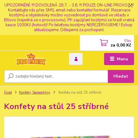
UPOZORNĚNÍ: !!! DOVOLENÁ 28.7. - 3.8. !!! POUZE ON-LINE PROVOZ !!!
Kontaktujte nás přes SMS, email nebo kontaktní formulář. Rezervace
kostýmů a objednávky možno vyzvednout po domluvě ve skladu v
Bílovci (nejedná se o provozovnu). Při zapůjčení kostýmů se hradí vratná
kauce 1000Kč (hotově)! Po telefonu kostýmy NEREZERVUJEME ! Eshop
aktualizujeme. Děkujeme za pochopení.
0
ks
za
0,00 Kč
Menu
Hledat
Úvod
Konfety, Serpentýny
Konfety na stůl 25 stříbrné
Konfety na stůl 25 stříbrné