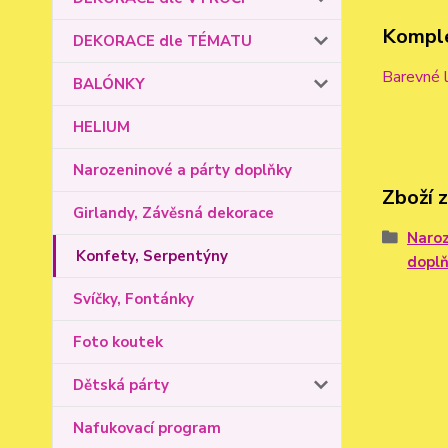
Komple
DEKORACE dle TÉMATU
Barevné l
BALÓNKY
HELIUM
Narozeninové a párty doplňky
Zboží 
Girlandy, Závěsná dekorace
Naroz
Konfety, Serpentýny
dopl
Svíčky, Fontánky
Foto koutek
Dětská párty
Nafukovací program