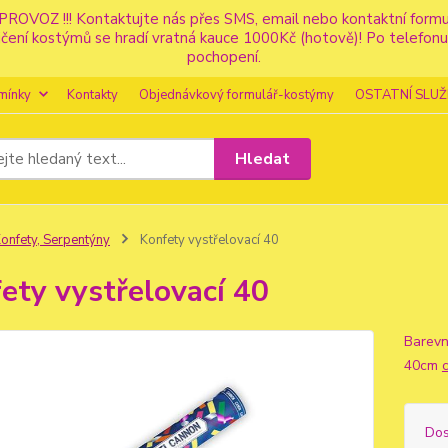
PROVOZ !!! Kontaktujte nás přes SMS, email nebo kontaktní for
apůjčení kostýmů se hradí vratná kauce 1000Kč (hotově)! Po tele
pochopení.
mínky
Kontakty
Objednávkový formulář-kostýmy
OSTATNÍ SLUŽ
Hledat
onfety, Serpentýny
Konfety vystřelovací 40
ety vystřelovací 40
Barevné
40cm
Dos