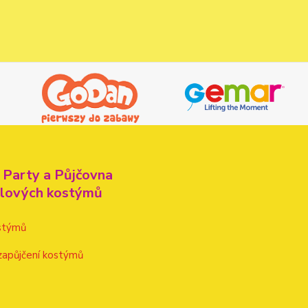
 Party a Půjčovna
alových kostýmů
stýmů
zapůjčení kostýmů