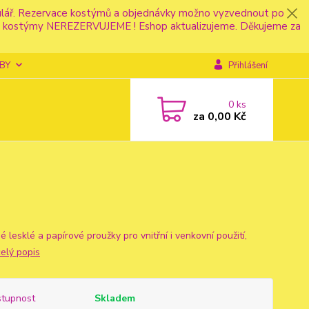
mulář. Rezervace kostýmů a objednávky možno vyzvednout po
fonu kostýmy NEREZERVUJEME ! Eshop aktualizujeme. Děkujeme za
BY
Přihlášení
0
ks
za
0,00 Kč
 lesklé a papírové proužky pro vnitřní i venkovní použití,
celý popis
tupnost
Skladem