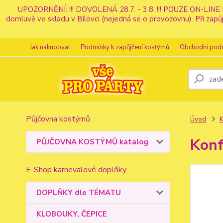
UPOZORNĚNÍ: !!! DOVOLENÁ 28.7. - 3.8. !!! POUZE ON-LINE 
domluvě ve skladu v Bílovci (nejedná se o provozovnu). Při z
Jak nakupovat
Podmínky k zapůjčení kostýmů
Obchodní pod
Půjčovna kostýmů
Úvod
K
Konf
PŮJČOVNA KOSTÝMŮ katalog
E-Shop karnevalové doplňky
DOPLŇKY dle TÉMATU
KLOBOUKY, ČEPICE