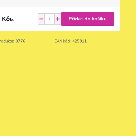
 Kč
Přidat do košíku
/
ks
roduktu:
0776
EAN kód:
425911