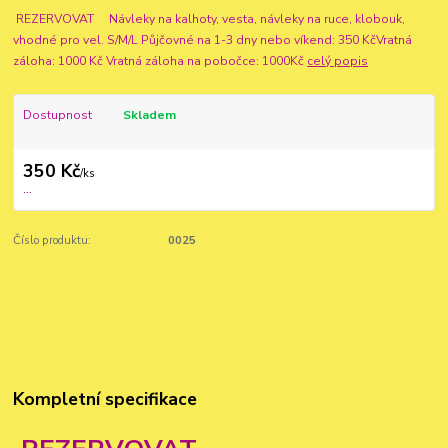
REZERVOVAT Návleky na kalhoty, vesta, návleky na ruce, klobouk,
vhodné pro vel. S/M/L Půjčovné na 1-3 dny nebo víkend: 350 KčVratná
záloha: 1000 Kč Vratná záloha na pobočce: 1000Kč
celý popis
Dostupnost
Skladem
350 Kč
/
ks
...
Číslo produktu:
0025
Kompletní specifikace