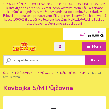
UPOZORNĚNÍ: !!! DOVOLENÁ 28.7. - 3.8. !!! POUZE ON-LINE PROVOZ !!!
Kontaktujte nás přes SMS, email nebo kontaktní formulář. Rezervace
kostýmů a objednávky možno vyzvednout po domluvě ve skladu v
Bílovci (nejedná se o provozovnu). Při zapůjčení kostýmů se hradí vratná
kauce 1000Kč (hotově)! Po telefonu kostýmy NEREZERVUJEME ! Eshop
aktualizujeme. Děkujeme za pochopení.
0
ks
za
0,00 Kč
Menu
Hledat
Úvod
PŮJČOVNA KOSTÝMŮ katalog
DÁMSKÉ KOSTÝMY
Kovbojka
S/M Půjčovna
Kovbojka S/M Půjčovna