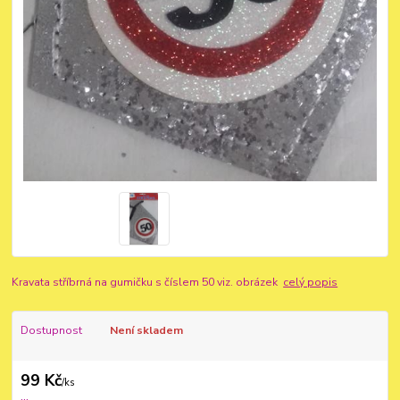
Kravata stříbrná na gumičku s číslem 50 viz. obrázek
celý popis
Dostupnost
Není skladem
99 Kč
/
ks
...