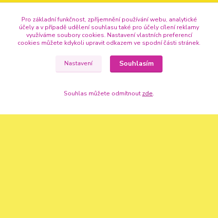
Pro základní funkčnost, zpříjemnění používání webu, analytické
účely a v případě udělení souhlasu také pro účely cílení reklamy
využíváme soubory cookies. Nastavení vlastních preferencí
cookies můžete kdykoli upravit odkazem ve spodní části stránek.
Souhlasím
Nastavení
Kontakty
Souhlas můžete odmítnout
zde
.
+420 720 307 741
info@vse-pro-party.cz