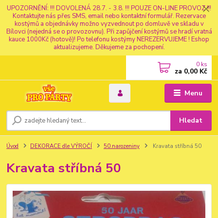
UPOZORNĚNÍ: !!! DOVOLENÁ 28.7. - 3.8. !!! POUZE ON-LINE PROVOZ !!!
Kontaktujte nás přes SMS, email nebo kontaktní formulář. Rezervace
kostýmů a objednávky možno vyzvednout po domluvě ve skladu v
Bílovci (nejedná se o provozovnu). Při zapůjčení kostýmů se hradí vratná
kauce 1000Kč (hotově)! Po telefonu kostýmy NEREZERVUJEME ! Eshop
aktualizujeme. Děkujeme za pochopení.
0
ks
za
0,00 Kč
Menu
Hledat
Úvod
DEKORACE dle VÝROČÍ
50.narozeniny
Kravata stříbná 50
Kravata stříbná 50