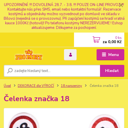
UPOZORNĚNÍ: !!! DOVOLENÁ 28.7. - 3.8. !!! POUZE ON-LINE PROVOZ !!!
Kontaktujte nás přes SMS, email nebo kontaktní formulář. Rezervace
kostýmů a objednávky možno vyzvednout po domluvě ve skladu v
Bílovci (nejedná se o provozovnu). Při zapůjčení kostýmů se hradí vratná
kauce 1000Kč (hotově)! Po telefonu kostýmy NEREZERVUJEME ! Eshop
aktualizujeme. Děkujeme za pochopení.
0
ks
za
0,00 Kč
Menu
Hledat
Úvod
DEKORACE dle VÝROČÍ
18.narozeniny
Čelenka značka 18
Čelenka značka 18