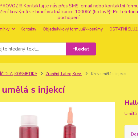
PROVOZ !!! Kontaktujte nás přes SMS, email nebo kontaktní for
apůjčení kostýmů se hradí vratná kauce 1000Kč (hotově)! Po tele
pochopení.
mínky
Kontakty
Objednávkový formulář-kostýmy
OSTATNÍ SLUŽ
Hledat
LÍČIDLA, KOSMETIKA
Zranění, Latex, Krev
Krev umělá s injekcí
 umělá s injekcí
Hal
Umělá 
Dos