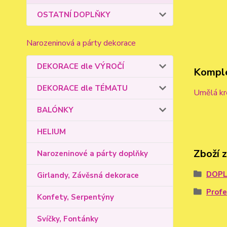
OSTATNÍ DOPLŇKY
Narozeninová a párty dekorace
DEKORACE dle VÝROČÍ
Komple
DEKORACE dle TÉMATU
Umělá kre
BALÓNKY
HELIUM
Zboží 
Narozeninové a párty doplňky
DOPL
Girlandy, Závěsná dekorace
Profe
Konfety, Serpentýny
Svíčky, Fontánky