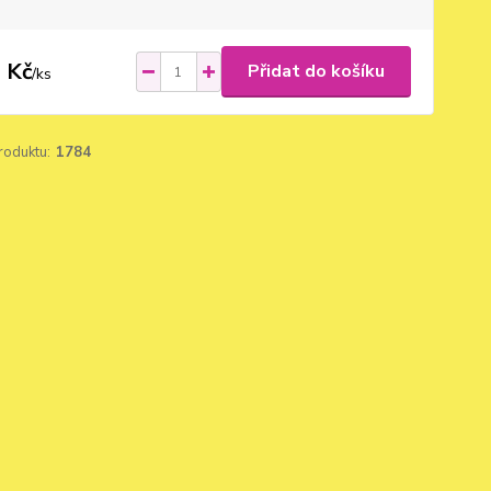
 Kč
Přidat do košíku
/
ks
roduktu:
1784