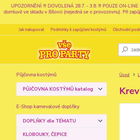
UPOZORNĚNÍ: !!! DOVOLENÁ 28.7. - 3.8. !!! POUZE ON-LINE 
domluvě ve skladu v Bílovci (nejedná se o provozovnu). Při z
Jak nakupovat
Podmínky k zapůjčení kostýmů
Obchodní pod
Půjčovna kostýmů
Úvod
Krev
PŮJČOVNA KOSTÝMŮ katalog
E-Shop karnevalové doplňky
DOPLŇKY dle TÉMATU
KLOBOUKY, ČEPICE