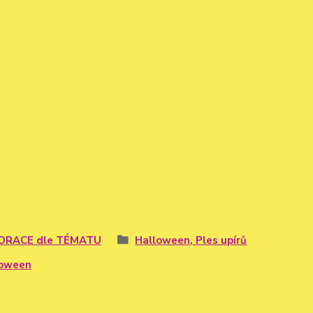
ORACE dle TÉMATU
Halloween, Ples upírů
loween