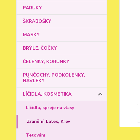
PARUKY
ŠKRABOŠKY
MASKY
BRÝLE, ČOČKY
ČELENKY, KORUNKY
PUNČOCHY, PODKOLENKY,
NÁVLEKY
LÍČIDLA, KOSMETIKA
Líčidla, spreje na vlasy
Zranění, Latex, Krev
Tetování