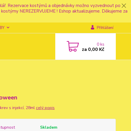
mulář. Rezervace kostýmů a objednávky možno vyzvednout po
fonu kostýmy NEREZERVUJEME ! Eshop aktualizujeme. Děkujeme za
BY
Přihlášení
0
ks
za
0,00 Kč
loween
krev s injekcí, 28ml
celý popis
tupnost
Skladem