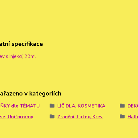
tní specifikace
v s injekcí, 28ml
zařazeno v kategoriích
ŇKY dle TÉMATU
LÍČIDLA, KOSMETIKA
DEK
se, Uniforormy
Zranění, Latex, Krev
Hal