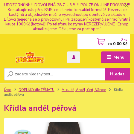
UPOZORNĚNÍ: !!! DOVOLENÁ 28.7. - 3.8. !!! POUZE ON-LINE PROVOZ !!!
Kontaktujte nás přes SMS, email nebo kontaktní formulář. Rezervace
kostýmů a objednávky možno vyzvednout po domluvě ve skladu v
Bílovci (nejedná se o provozovnu). Při zapůjčení kostýmů se hradí vratná
kauce 1000Kč (hotově)! Po telefonu kostýmy NEREZERVUJEME ! Eshop
aktualizujeme. Děkujeme za pochopení.
0
ks
za
0,00 Kč
Menu
Hledat
Úvod
DOPLŇKY dle TÉMATU
Mikuláš, Anděl, Čert, Vánoce
Křídla
anděl péřová
Křídla anděl péřová