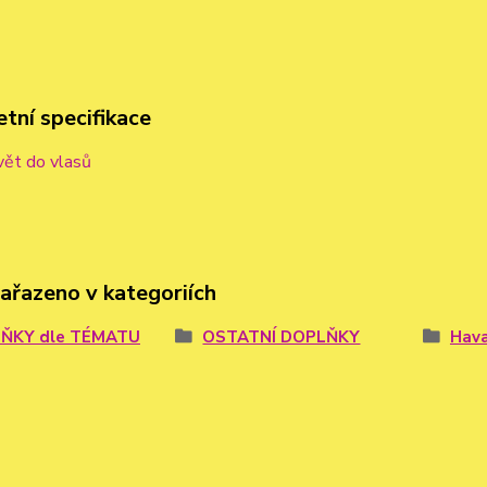
tní specifikace
vět do vlasů
zařazeno v kategoriích
ŇKY dle TÉMATU
OSTATNÍ DOPLŇKY
Hava