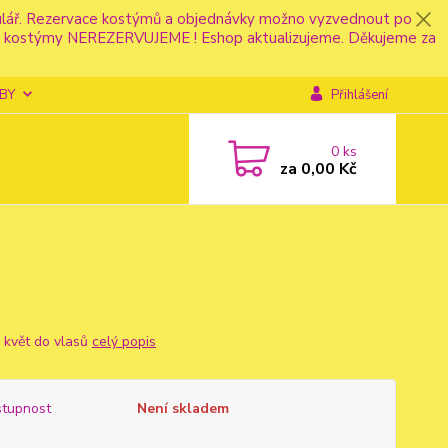
mulář. Rezervace kostýmů a objednávky možno vyzvednout po
fonu kostýmy NEREZERVUJEME ! Eshop aktualizujeme. Děkujeme za
BY
Přihlášení
0
ks
za
0,00 Kč
ý květ do vlasů
celý popis
tupnost
Není skladem