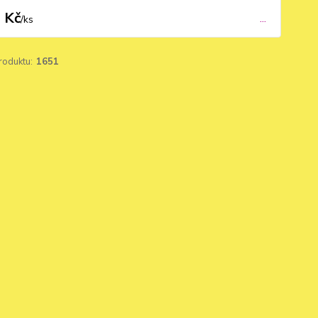
 Kč
...
/
ks
roduktu:
1651