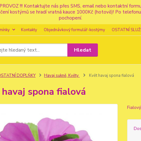
PROVOZ !!! Kontaktujte nás přes SMS, email nebo kontaktní for
apůjčení kostýmů se hradí vratná kauce 1000Kč (hotově)! Po tele
pochopení.
mínky
Kontakty
Objednávkový formulář-kostýmy
OSTATNÍ SLUŽ
Hledat
OSTATNÍ DOPLŇKY
Havaj sukně, Květy
Květ havaj spona fialová
 havaj spona fialová
Fialov
Dos