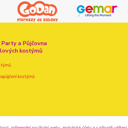
 Party a Půjčovna
alových kostýmů
stýmů
zapůjčení kostýmů
čnost, zpříjemnění používání webu, analytické účely a v případě udělení