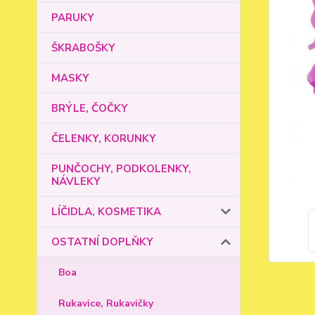
PARUKY
ŠKRABOŠKY
MASKY
BRÝLE, ČOČKY
ČELENKY, KORUNKY
PUNČOCHY, PODKOLENKY,
NÁVLEKY
LÍČIDLA, KOSMETIKA
OSTATNÍ DOPLŇKY
Boa
Rukavice, Rukavičky