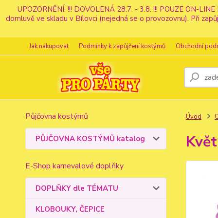
UPOZORNĚNÍ: !!! DOVOLENÁ 28.7. - 3.8. !!! POUZE ON-LINE 
domluvě ve skladu v Bílovci (nejedná se o provozovnu). Při z
Jak nakupovat
Podmínky k zapůjčení kostýmů
Obchodní pod
Půjčovna kostýmů
Úvod
Květ
PŮJČOVNA KOSTÝMŮ katalog
E-Shop karnevalové doplňky
DOPLŇKY dle TÉMATU
KLOBOUKY, ČEPICE