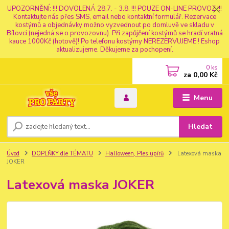
UPOZORNĚNÍ: !!! DOVOLENÁ 28.7. - 3.8. !!! POUZE ON-LINE PROVOZ !!!
Kontaktujte nás přes SMS, email nebo kontaktní formulář. Rezervace
kostýmů a objednávky možno vyzvednout po domluvě ve skladu v
Bílovci (nejedná se o provozovnu). Při zapůjčení kostýmů se hradí vratná
kauce 1000Kč (hotově)! Po telefonu kostýmy NEREZERVUJEME ! Eshop
aktualizujeme. Děkujeme za pochopení.
0
ks
za
0,00 Kč
Menu
Hledat
Úvod
DOPLŇKY dle TÉMATU
Halloween, Ples upírů
Latexová maska
JOKER
Latexová maska JOKER