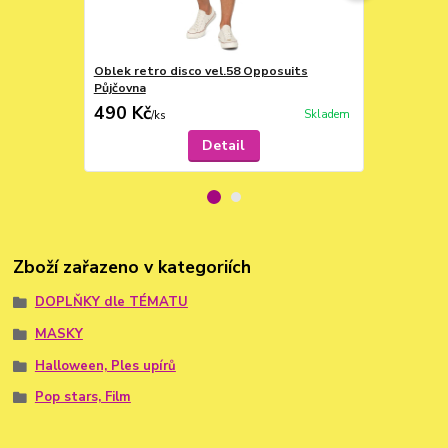
Oblek retro disco vel.58 Opposuits
Coldker Alen
Půjčovna
490 Kč
450 Kč
Skladem
/
ks
/
ks
Detail
Zboží zařazeno v kategoriích
DOPLŇKY dle TÉMATU
MASKY
Halloween, Ples upírů
Pop stars, Film