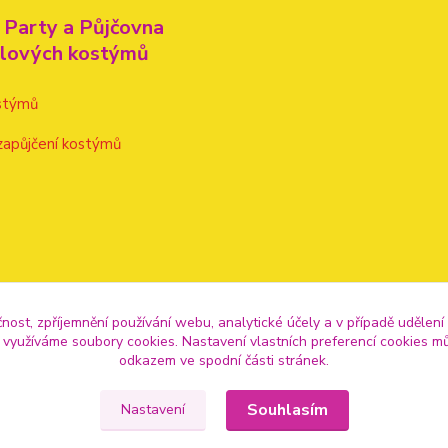
 Party a Půjčovna
alových kostýmů
stýmů
zapůjčení kostýmů
čnost, zpříjemnění používání webu, analytické účely a v případě udělení
y využíváme soubory cookies. Nastavení vlastních preferencí cookies mů
odkazem ve spodní části stránek.
Souhlasím
Nastavení