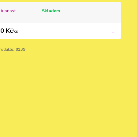
tupnost
Skladem
0 Kč
...
/
ks
roduktu:
0139