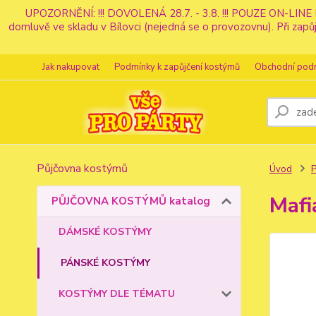
UPOZORNĚNÍ: !!! DOVOLENÁ 28.7. - 3.8. !!! POUZE ON-LINE 
domluvě ve skladu v Bílovci (nejedná se o provozovnu). Při z
Jak nakupovat
Podmínky k zapůjčení kostýmů
Obchodní pod
Půjčovna kostýmů
Úvod
Mafi
PŮJČOVNA KOSTÝMŮ katalog
DÁMSKÉ KOSTÝMY
PÁNSKÉ KOSTÝMY
KOSTÝMY DLE TÉMATU