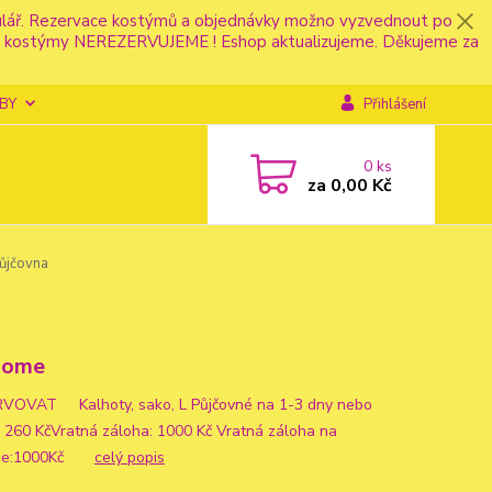
mulář. Rezervace kostýmů a objednávky možno vyzvednout po
fonu kostýmy NEREZERVUJEME ! Eshop aktualizujeme. Děkujeme za
BY
Přihlášení
0
ks
za
0,00 Kč
ůjčovna
Gome
VOVAT Kalhoty, sako, L Půjčovné na 1-3 dny nebo
: 260 KčVratná záloha: 1000 Kč Vratná záloha na
čce:1000Kč
celý popis