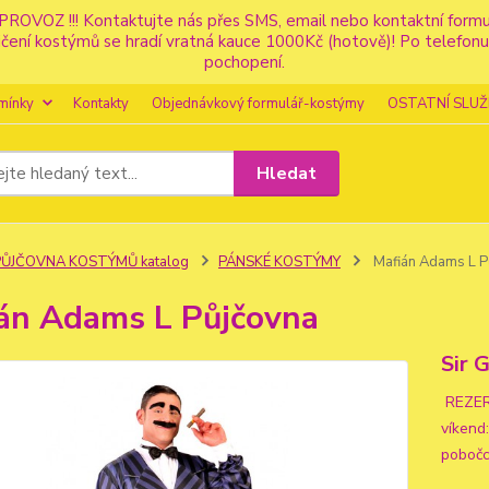
PROVOZ !!! Kontaktujte nás přes SMS, email nebo kontaktní for
apůjčení kostýmů se hradí vratná kauce 1000Kč (hotově)! Po tele
pochopení.
mínky
Kontakty
Objednávkový formulář-kostýmy
OSTATNÍ SLUŽ
Hledat
PŮJČOVNA KOSTÝMŮ katalog
PÁNSKÉ KOSTÝMY
Mafián Adams L P
án Adams L Půjčovna
Sir 
REZER
víkend
pobo