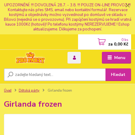
UPOZORNĚNÍ: !!! DOVOLENÁ 28.7. - 3.8. !!! POUZE ON-LINE PROVOZ !!!
Kontaktujte nás přes SMS, email nebo kontaktní formulář. Rezervace
kostýmů a objednávky možno vyzvednout po domluvě ve skladu v
Bílovci (nejedná se o provozovnu). Při zapůjčení kostýmů se hradí vratná
kauce 1000Kč (hotově)! Po telefonu kostýmy NEREZERVUJEME ! Eshop
aktualizujeme. Děkujeme za pochopení.
0
ks
za
0,00 Kč
Menu
Hledat
Úvod
Dětská párty
Girlanda frozen
Girlanda frozen