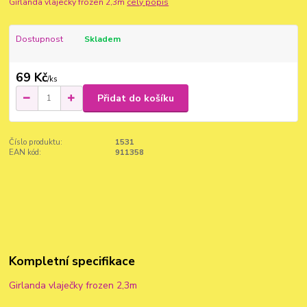
Girlanda vlaječky frozen 2,3m
celý popis
Dostupnost
Skladem
69 Kč
/
ks
Přidat do košíku
Číslo produktu:
1531
EAN kód:
911358
Kompletní specifikace
Girlanda vlaječky frozen 2,3m