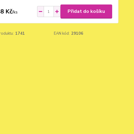
8 Kč
Přidat do košíku
/
ks
roduktu:
1741
EAN kód:
29106