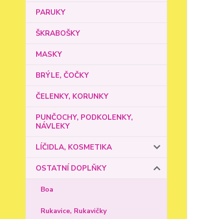
PARUKY
ŠKRABOŠKY
MASKY
BRÝLE, ČOČKY
ČELENKY, KORUNKY
PUNČOCHY, PODKOLENKY,
NÁVLEKY
LÍČIDLA, KOSMETIKA
OSTATNÍ DOPLŇKY
Boa
Rukavice, Rukavičky