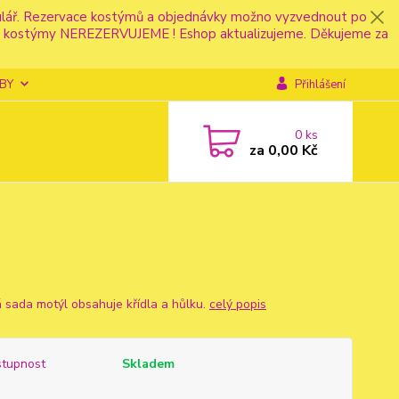
mulář. Rezervace kostýmů a objednávky možno vyzvednout po
fonu kostýmy NEREZERVUJEME ! Eshop aktualizujeme. Děkujeme za
BY
Přihlášení
0
ks
za
0,00 Kč
 sada motýl obsahuje křídla a hůlku.
celý popis
tupnost
Skladem