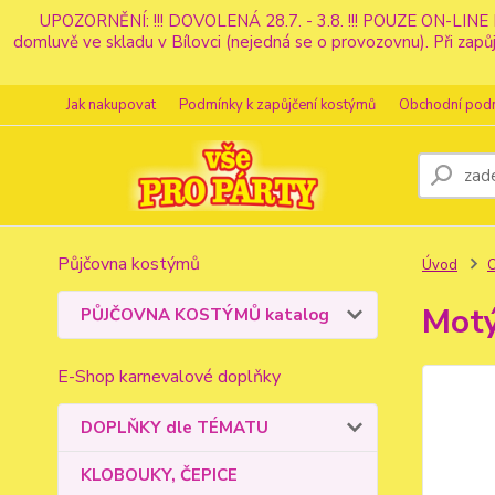
UPOZORNĚNÍ: !!! DOVOLENÁ 28.7. - 3.8. !!! POUZE ON-LINE 
domluvě ve skladu v Bílovci (nejedná se o provozovnu). Při z
Jak nakupovat
Podmínky k zapůjčení kostýmů
Obchodní pod
Půjčovna kostýmů
Úvod
Motý
PŮJČOVNA KOSTÝMŮ katalog
E-Shop karnevalové doplňky
DOPLŇKY dle TÉMATU
KLOBOUKY, ČEPICE