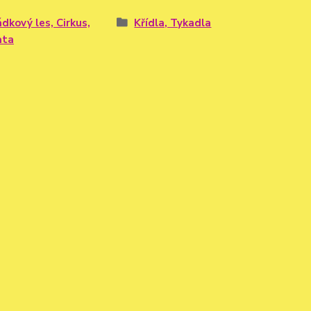
dkový les, Cirkus,
Křídla, Tykadla
ata