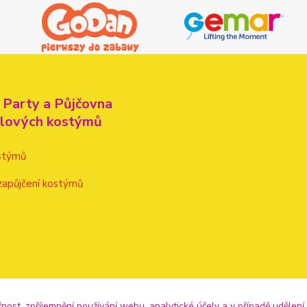
 Party a Půjčovna
alových kostýmů
stýmů
zapůjčení kostýmů
čnost, zpříjemnění používání webu, analytické účely a v případě udělení