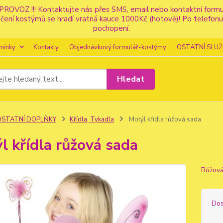
PROVOZ !!! Kontaktujte nás přes SMS, email nebo kontaktní for
apůjčení kostýmů se hradí vratná kauce 1000Kč (hotově)! Po tele
pochopení.
mínky
Kontakty
Objednávkový formulář-kostýmy
OSTATNÍ SLUŽ
Hledat
OSTATNÍ DOPLŇKY
Křídla, Tykadla
Motýl křídla růžová sada
l křídla růžová sada
Růžová
Dos