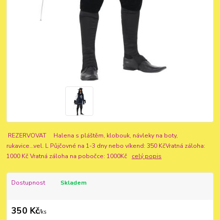
REZERVOVAT Halena s pláštěm, klobouk, návleky na boty,
rukavice...vel. L Půjčovné na 1-3 dny nebo víkend: 350 KčVratná záloha:
1000 Kč Vratná záloha na pobočce: 1000Kč
celý popis
Dostupnost
Skladem
350 Kč
/
ks
...