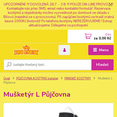
UPOZORNĚNÍ: !!! DOVOLENÁ 28.7. - 3.8. !!! POUZE ON-LINE PROVOZ !!!
Kontaktujte nás přes SMS, email nebo kontaktní formulář. Rezervace
kostýmů a objednávky možno vyzvednout po domluvě ve skladu v
Bílovci (nejedná se o provozovnu). Při zapůjčení kostýmů se hradí vratná
kauce 1000Kč (hotově)! Po telefonu kostýmy NEREZERVUJEME ! Eshop
aktualizujeme. Děkujeme za pochopení.
0
ks
za
0,00 Kč
Menu
Hledat
Úvod
PŮJČOVNA KOSTÝMŮ katalog
PÁNSKÉ KOSTÝMY
Mušketýr L
Půjčovna
Mušketýr L Půjčovna