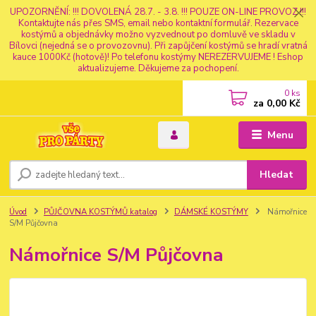
UPOZORNĚNÍ: !!! DOVOLENÁ 28.7. - 3.8. !!! POUZE ON-LINE PROVOZ !!!
Kontaktujte nás přes SMS, email nebo kontaktní formulář. Rezervace
kostýmů a objednávky možno vyzvednout po domluvě ve skladu v
Bílovci (nejedná se o provozovnu). Při zapůjčení kostýmů se hradí vratná
kauce 1000Kč (hotově)! Po telefonu kostýmy NEREZERVUJEME ! Eshop
aktualizujeme. Děkujeme za pochopení.
0
ks
za
0,00 Kč
Menu
Hledat
Úvod
PŮJČOVNA KOSTÝMŮ katalog
DÁMSKÉ KOSTÝMY
Námořnice
S/M Půjčovna
Námořnice S/M Půjčovna