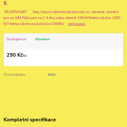
II.
REZERVOVAT šaty, čepice námořnická jiná než viz. obrázek, vhodné
pro ve.S/M Půjčovné na 1-3 dny nebo víkend: 290 KčVratná záloha: 1000
Kč Vratná záloha na pobočce:1000Kč
celý popis
Dostupnost
Skladem
290 Kč
/
ks
...
Číslo produktu:
0004
Kompletní specifikace