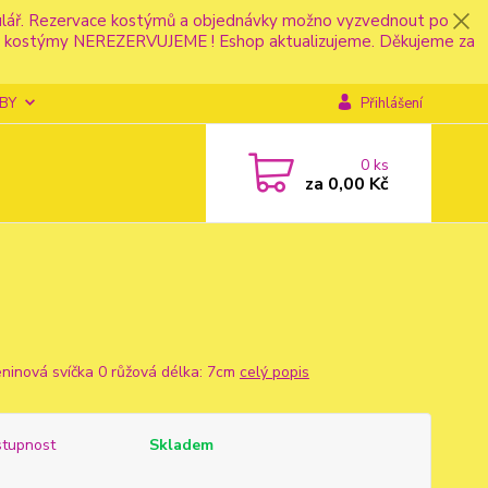
mulář. Rezervace kostýmů a objednávky možno vyzvednout po
fonu kostýmy NEREZERVUJEME ! Eshop aktualizujeme. Děkujeme za
BY
Přihlášení
0
ks
za
0,00 Kč
ninová svíčka 0 růžová délka: 7cm
celý popis
tupnost
Skladem