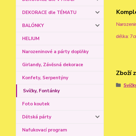
Komple
DEKORACE dle TÉMATU
Narozenin
BALÓNKY
délka: 7
HELIUM
Narozeninové a párty doplňky
Girlandy, Závěsná dekorace
Zboží 
Konfety, Serpentýny
Svíčk
Svíčky, Fontánky
Foto koutek
Dětská párty
Nafukovací program