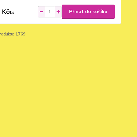
 Kč
Přidat do košíku
/
ks
roduktu:
1769