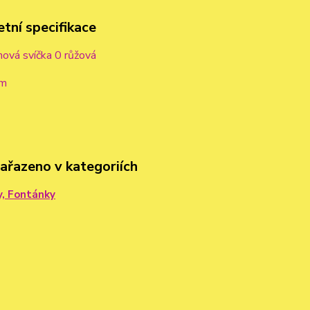
tní specifikace
ová svíčka 0 růžová
cm
zařazeno v kategoriích
y, Fontánky