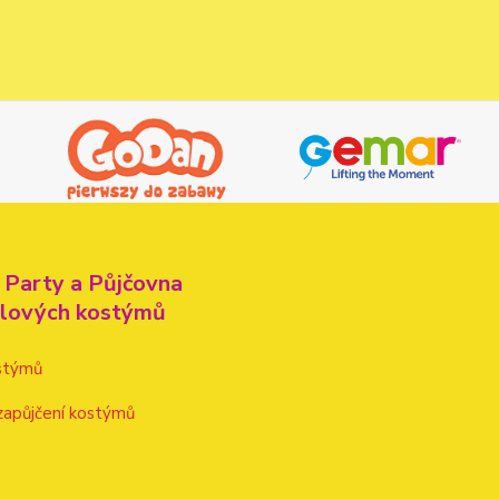
 Party a Půjčovna
alových kostýmů
stýmů
zapůjčení kostýmů