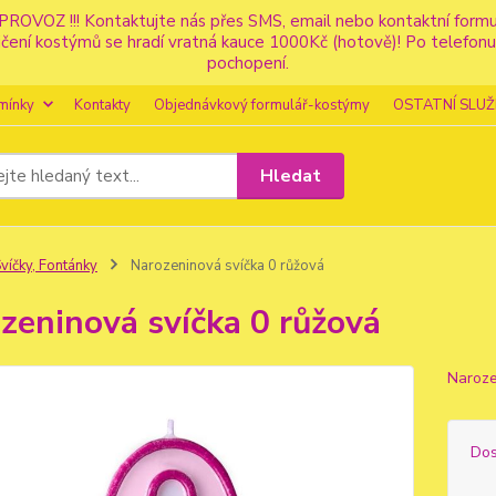
PROVOZ !!! Kontaktujte nás přes SMS, email nebo kontaktní for
apůjčení kostýmů se hradí vratná kauce 1000Kč (hotově)! Po tele
pochopení.
mínky
Kontakty
Objednávkový formulář-kostýmy
OSTATNÍ SLUŽ
Hledat
víčky, Fontánky
Narozeninová svíčka 0 růžová
zeninová svíčka 0 růžová
Naroze
Dos