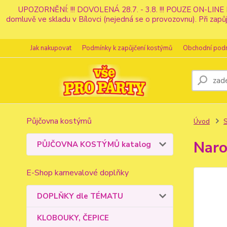
UPOZORNĚNÍ: !!! DOVOLENÁ 28.7. - 3.8. !!! POUZE ON-LINE 
domluvě ve skladu v Bílovci (nejedná se o provozovnu). Při z
Jak nakupovat
Podmínky k zapůjčení kostýmů
Obchodní pod
Půjčovna kostýmů
Úvod
S
Naro
PŮJČOVNA KOSTÝMŮ katalog
E-Shop karnevalové doplňky
DOPLŇKY dle TÉMATU
KLOBOUKY, ČEPICE