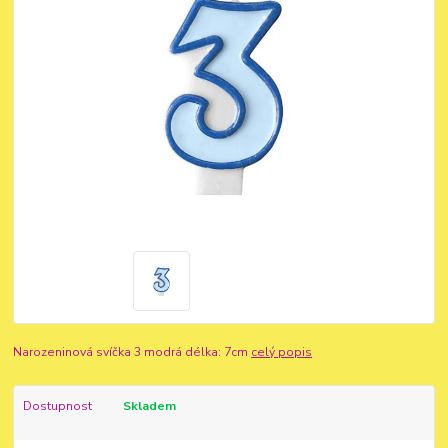
Narozeninová svíčka 3 modrá délka: 7cm
celý popis
Dostupnost
Skladem