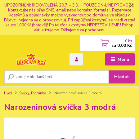
UPOZORNĚNÍ: !!! DOVOLENÁ 28.7. - 3.8. !!! POUZE ON-LINE PROVOZ !!!
Kontaktujte nás přes SMS, email nebo kontaktní formulář. Rezervace
kostýmů a objednávky možno vyzvednout po domluvě ve skladu v
Bílovci (nejedná se o provozovnu). Při zapůjčení kostýmů se hradí vratná
kauce 1000Kč (hotově)! Po telefonu kostýmy NEREZERVUJEME ! Eshop
aktualizujeme. Děkujeme za pochopení.
0
ks
za
0,00 Kč
Menu
Hledat
Úvod
Svíčky, Fontánky
Narozeninová svíčka 3 modrá
Narozeninová svíčka 3 modrá