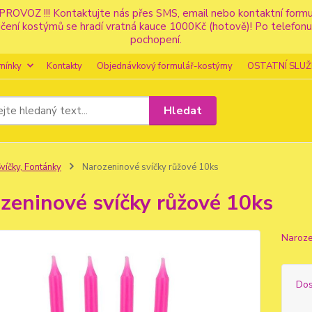
PROVOZ !!! Kontaktujte nás přes SMS, email nebo kontaktní for
apůjčení kostýmů se hradí vratná kauce 1000Kč (hotově)! Po tele
pochopení.
mínky
Kontakty
Objednávkový formulář-kostýmy
OSTATNÍ SLUŽ
Hledat
víčky, Fontánky
Narozeninové svíčky růžové 10ks
zeninové svíčky růžové 10ks
Naroze
Dos