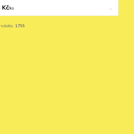
 Kč
...
/
ks
roduktu:
1755