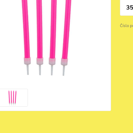
35
Číslo p