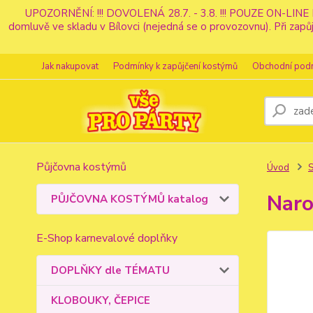
UPOZORNĚNÍ: !!! DOVOLENÁ 28.7. - 3.8. !!! POUZE ON-LINE 
domluvě ve skladu v Bílovci (nejedná se o provozovnu). Při z
Jak nakupovat
Podmínky k zapůjčení kostýmů
Obchodní pod
Půjčovna kostýmů
Úvod
S
Naro
PŮJČOVNA KOSTÝMŮ katalog
E-Shop karnevalové doplňky
DOPLŇKY dle TÉMATU
KLOBOUKY, ČEPICE