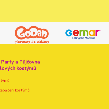
 Party a Půjčovna
alových kostýmů
stýmů
zapůjčení kostýmů