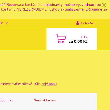
mulář. Rezervace kostýmů a objednávky možno vyzvednout po
fonu kostýmy NEREZERVUJEME ! Eshop aktualizujeme. Děkujeme za
BY
Přihlášení
0
ks
za
0,00 Kč
ninové svíčky růžové 10ks
celý popis
tupnost
Není skladem