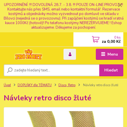
UPOZORNĚNÍ: !!! DOVOLENÁ 28.7. - 3.8. !!! POUZE ON-LINE PROVOZ !!!
Kontaktujte nás přes SMS, email nebo kontaktní formulář. Rezervace
kostýmů a objednávky možno vyzvednout po domluvě ve skladu v
Bílovci (nejedná se o provozovnu). Při zapůjčení kostýmů se hradí vratná
kauce 1000Kč (hotově)! Po telefonu kostýmy NEREZERVUJEME ! Eshop
aktualizujeme. Děkujeme za pochopení.
0
ks
za
0,00 Kč
Menu
Hledat
Úvod
DOPLŇKY dle TÉMATU
Disco, Retro
Návleky retro disco žluté
Návleky retro disco žluté