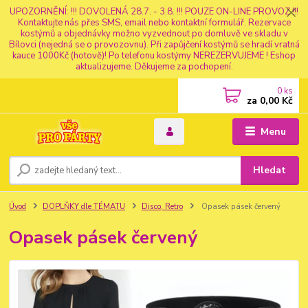
UPOZORNĚNÍ: !!! DOVOLENÁ 28.7. - 3.8. !!! POUZE ON-LINE PROVOZ !!!
Kontaktujte nás přes SMS, email nebo kontaktní formulář. Rezervace
kostýmů a objednávky možno vyzvednout po domluvě ve skladu v
Bílovci (nejedná se o provozovnu). Při zapůjčení kostýmů se hradí vratná
kauce 1000Kč (hotově)! Po telefonu kostýmy NEREZERVUJEME ! Eshop
aktualizujeme. Děkujeme za pochopení.
0
ks
za
0,00 Kč
Menu
Hledat
Úvod
DOPLŇKY dle TÉMATU
Disco, Retro
Opasek pásek červený
Opasek pásek červený