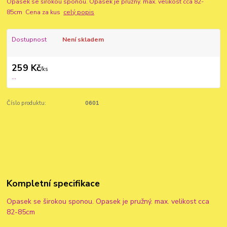
Opasek se širokou sponou. Opasek je pružný. max. velikost cca 82-
85cm Cena za kus
celý popis
Dostupnost
Není skladem
259 Kč
/
ks
...
Číslo produktu:
0601
Kompletní specifikace
Opasek se širokou sponou. Opasek je pružný. max. velikost cca
82-85cm