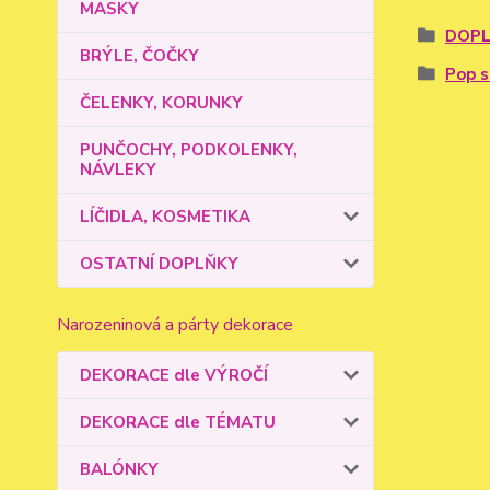
MASKY
DOPL
BRÝLE, ČOČKY
Pop s
ČELENKY, KORUNKY
PUNČOCHY, PODKOLENKY,
NÁVLEKY
LÍČIDLA, KOSMETIKA
OSTATNÍ DOPLŇKY
Narozeninová a párty dekorace
DEKORACE dle VÝROČÍ
DEKORACE dle TÉMATU
BALÓNKY