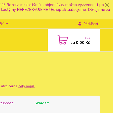
mulář. Rezervace kostýmů a objednávky možno vyzvednout po
fonu kostýmy NEREZERVUJEME ! Eshop aktualizujeme. Děkujeme za
BY
Přihlášení
0
ks
za
0,00 Kč
 afro černá
celý popis
tupnost
Skladem