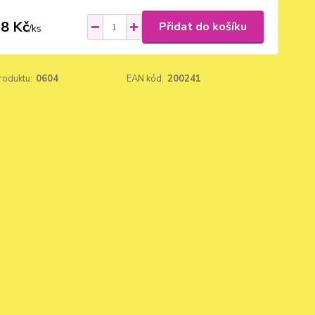
8 Kč
Přidat do košíku
/
ks
roduktu:
0604
EAN kód:
200241