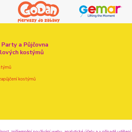
 Party a Půjčovna
alových kostýmů
stýmů
zapůjčení kostýmů
čnost, zpříjemnění používání webu, analytické účely a v případě udělení