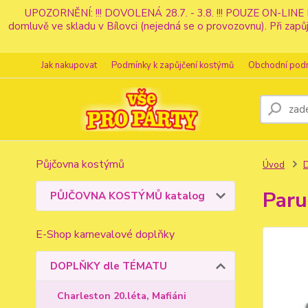
UPOZORNĚNÍ: !!! DOVOLENÁ 28.7. - 3.8. !!! POUZE ON-LINE 
domluvě ve skladu v Bílovci (nejedná se o provozovnu). Při z
Jak nakupovat
Podmínky k zapůjčení kostýmů
Obchodní pod
Půjčovna kostýmů
Úvod
Paru
PŮJČOVNA KOSTÝMŮ katalog
E-Shop karnevalové doplňky
DOPLŇKY dle TÉMATU
Charleston 20.léta, Mafiáni