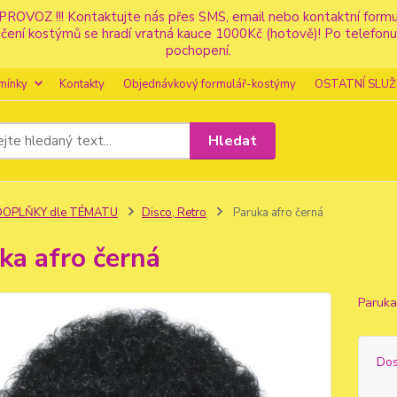
PROVOZ !!! Kontaktujte nás přes SMS, email nebo kontaktní for
apůjčení kostýmů se hradí vratná kauce 1000Kč (hotově)! Po tele
pochopení.
mínky
Kontakty
Objednávkový formulář-kostýmy
OSTATNÍ SLUŽ
Hledat
DOPLŇKY dle TÉMATU
Disco, Retro
Paruka afro černá
ka afro černá
Paruka
Dos