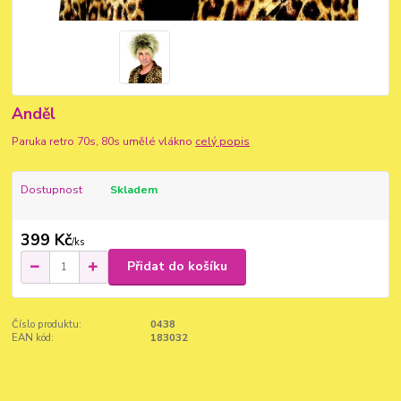
Anděl
Paruka retro 70s, 80s umělé vlákno
celý popis
Dostupnost
Skladem
399 Kč
/
ks
Přidat do košíku
Číslo produktu:
0438
EAN kód:
183032