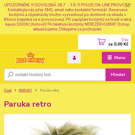
UPOZORNĚNÍ: !!! DOVOLENÁ 28.7. - 3.8. !!! POUZE ON-LINE PROVOZ !!!
Kontaktujte nás přes SMS, email nebo kontaktní formulář. Rezervace
kostýmů a objednávky možno vyzvednout po domluvě ve skladu v
Bílovci (nejedná se o provozovnu). Při zapůjčení kostýmů se hradí vratná
kauce 1000Kč (hotově)! Po telefonu kostýmy NEREZERVUJEME ! Eshop
aktualizujeme. Děkujeme za pochopení.
0
ks
za
0,00 Kč
Menu
Hledat
Úvod
PARUKY
Paruka retro
Paruka retro