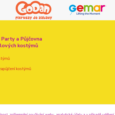
 Party a Půjčovna
alových kostýmů
stýmů
zapůjčení kostýmů
čnost, zpříjemnění používání webu, analytické účely a v případě udělení