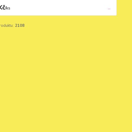
Kč
...
/
ks
roduktu:
2108