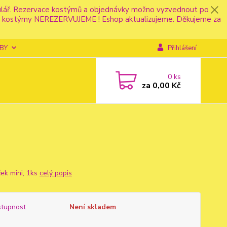
mulář. Rezervace kostýmů a objednávky možno vyzvednout po
fonu kostýmy NEREZERVUJEME ! Eshop aktualizujeme. Děkujeme za
BY
Přihlášení
0
ks
za
0,00 Kč
ek mini, 1ks
celý popis
tupnost
Není skladem