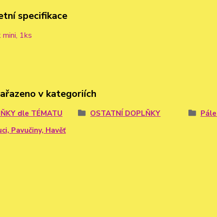
tní specifikace
mini, 1ks
zařazeno v kategoriích
ŇKY dle TÉMATU
OSTATNÍ DOPLŇKY
Pále
ci, Pavučiny, Havěť