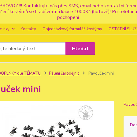
PROVOZ !!! Kontaktujte nás přes SMS, email nebo kontaktní for
apůjčení kostýmů se hradí vratná kauce 1000Kč (hotově)! Po tele
pochopení.
mínky
Kontakty
Objednávkový formulář-kostýmy
OSTATNÍ SLUŽ
Hledat
DOPLŇKY dle TÉMATU
Pálení čarodějnic
Pavouček mini
uček mini
Pavouč
Dos