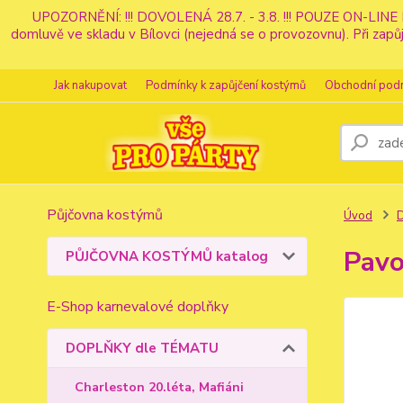
UPOZORNĚNÍ: !!! DOVOLENÁ 28.7. - 3.8. !!! POUZE ON-LINE 
domluvě ve skladu v Bílovci (nejedná se o provozovnu). Při z
Jak nakupovat
Podmínky k zapůjčení kostýmů
Obchodní pod
Půjčovna kostýmů
Úvod
Pavo
PŮJČOVNA KOSTÝMŮ katalog
E-Shop karnevalové doplňky
DOPLŇKY dle TÉMATU
Charleston 20.léta, Mafiáni