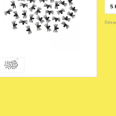
5 
Číslo p