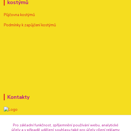
kostýmů
Půjčovna kostýmů
Podmínky k zapůjčení kostýmů
Kontakty
+420 720 307 741
Pro základní funkčnost, zpříjemnění používání webu, analytické
účely a v případě udělení souhlasu také pro účely cílení reklamy