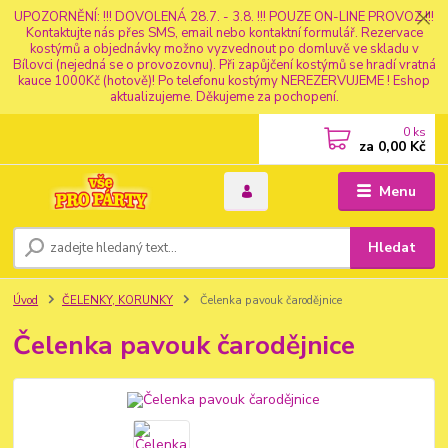
UPOZORNĚNÍ: !!! DOVOLENÁ 28.7. - 3.8. !!! POUZE ON-LINE PROVOZ !!!
Kontaktujte nás přes SMS, email nebo kontaktní formulář. Rezervace
kostýmů a objednávky možno vyzvednout po domluvě ve skladu v
Bílovci (nejedná se o provozovnu). Při zapůjčení kostýmů se hradí vratná
kauce 1000Kč (hotově)! Po telefonu kostýmy NEREZERVUJEME ! Eshop
aktualizujeme. Děkujeme za pochopení.
0
ks
za
0,00 Kč
Menu
Hledat
Úvod
ČELENKY, KORUNKY
Čelenka pavouk čarodějnice
Čelenka pavouk čarodějnice