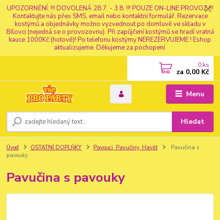
UPOZORNĚNÍ: !!! DOVOLENÁ 28.7. - 3.8. !!! POUZE ON-LINE PROVOZ !!!
Kontaktujte nás přes SMS, email nebo kontaktní formulář. Rezervace
kostýmů a objednávky možno vyzvednout po domluvě ve skladu v
Bílovci (nejedná se o provozovnu). Při zapůjčení kostýmů se hradí vratná
kauce 1000Kč (hotově)! Po telefonu kostýmy NEREZERVUJEME ! Eshop
aktualizujeme. Děkujeme za pochopení.
0
ks
za
0,00 Kč
Menu
Hledat
Úvod
OSTATNÍ DOPLŇKY
Pavouci, Pavučiny, Havěť
Pavučina s
pavouky
Pavučina s pavouky