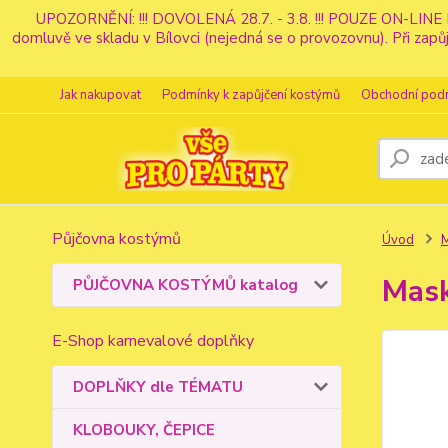
UPOZORNĚNÍ: !!! DOVOLENÁ 28.7. - 3.8. !!! POUZE ON-LINE 
domluvě ve skladu v Bílovci (nejedná se o provozovnu). Při z
Jak nakupovat
Podmínky k zapůjčení kostýmů
Obchodní pod
Půjčovna kostýmů
Úvod
Mask
PŮJČOVNA KOSTÝMŮ katalog
E-Shop karnevalové doplňky
DOPLŇKY dle TÉMATU
KLOBOUKY, ČEPICE