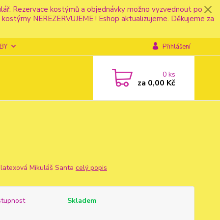
mulář. Rezervace kostýmů a objednávky možno vyzvednout po
fonu kostýmy NEREZERVUJEME ! Eshop aktualizujeme. Děkujeme za
BY
Přihlášení
0
ks
za
0,00 Kč
latexová Mikuláš Santa
celý popis
tupnost
Skladem