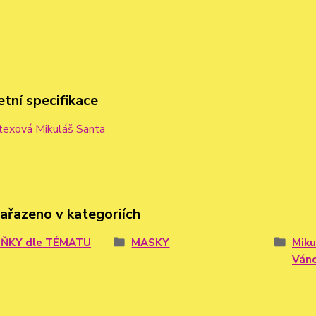
tní specifikace
texová Mikuláš Santa
zařazeno v kategoriích
ŇKY dle TÉMATU
MASKY
Miku
Ván