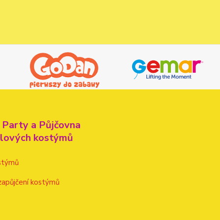
 Party a Půjčovna
alových kostýmů
stýmů
zapůjčení kostýmů