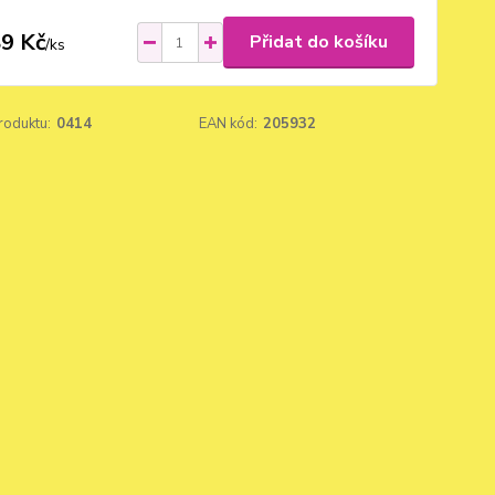
9 Kč
Přidat do košíku
/
ks
roduktu:
0414
EAN kód:
205932