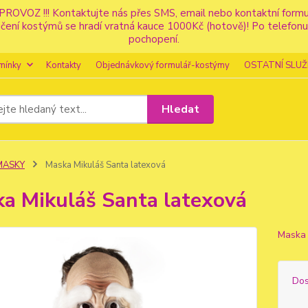
PROVOZ !!! Kontaktujte nás přes SMS, email nebo kontaktní for
apůjčení kostýmů se hradí vratná kauce 1000Kč (hotově)! Po tele
pochopení.
mínky
Kontakty
Objednávkový formulář-kostýmy
OSTATNÍ SLUŽ
Hledat
MASKY
Maska Mikuláš Santa latexová
a Mikuláš Santa latexová
Maska 
Dos