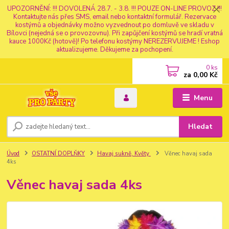
UPOZORNĚNÍ: !!! DOVOLENÁ 28.7. - 3.8. !!! POUZE ON-LINE PROVOZ !!!
Kontaktujte nás přes SMS, email nebo kontaktní formulář. Rezervace
kostýmů a objednávky možno vyzvednout po domluvě ve skladu v
Bílovci (nejedná se o provozovnu). Při zapůjčení kostýmů se hradí vratná
kauce 1000Kč (hotově)! Po telefonu kostýmy NEREZERVUJEME ! Eshop
aktualizujeme. Děkujeme za pochopení.
0
ks
za
0,00 Kč
Menu
Hledat
Úvod
OSTATNÍ DOPLŇKY
Havaj sukně, Květy
Věnec havaj sada
4ks
Věnec havaj sada 4ks