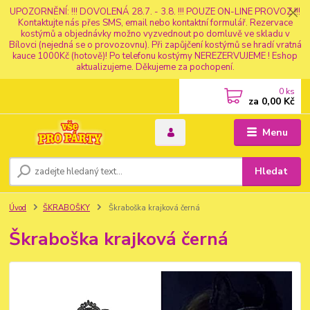
UPOZORNĚNÍ: !!! DOVOLENÁ 28.7. - 3.8. !!! POUZE ON-LINE PROVOZ !!!
Kontaktujte nás přes SMS, email nebo kontaktní formulář. Rezervace
kostýmů a objednávky možno vyzvednout po domluvě ve skladu v
Bílovci (nejedná se o provozovnu). Při zapůjčení kostýmů se hradí vratná
kauce 1000Kč (hotově)! Po telefonu kostýmy NEREZERVUJEME ! Eshop
aktualizujeme. Děkujeme za pochopení.
0
ks
za
0,00 Kč
Menu
Hledat
Úvod
ŠKRABOŠKY
Škraboška krajková černá
Škraboška krajková černá