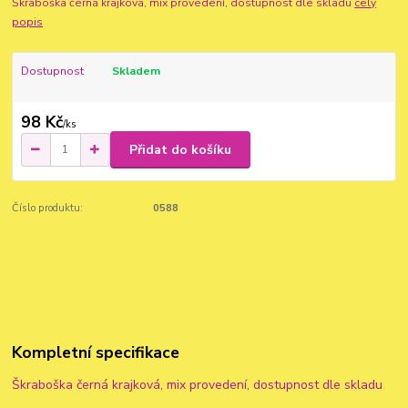
Škraboška černá krajková, mix provedení, dostupnost dle skladu
celý
popis
Dostupnost
Skladem
98 Kč
/
ks
Přidat do košíku
Číslo produktu:
0588
Kompletní specifikace
Škraboška černá krajková, mix provedení, dostupnost dle skladu