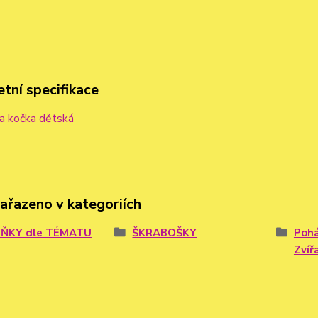
tní specifikace
a kočka dětská
zařazeno v kategoriích
ŇKY dle TÉMATU
ŠKRABOŠKY
Pohá
Zvíř