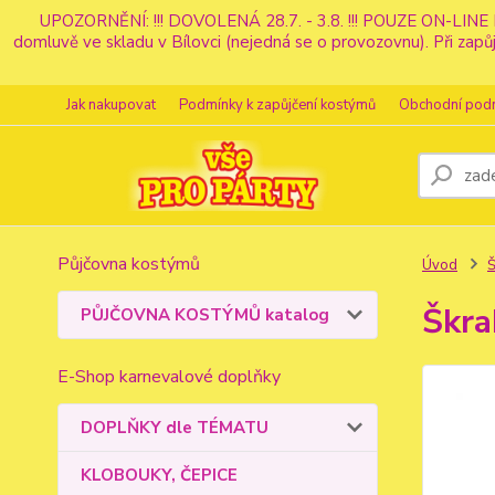
UPOZORNĚNÍ: !!! DOVOLENÁ 28.7. - 3.8. !!! POUZE ON-LINE 
domluvě ve skladu v Bílovci (nejedná se o provozovnu). Při z
Jak nakupovat
Podmínky k zapůjčení kostýmů
Obchodní pod
Půjčovna kostýmů
Úvod
Škra
PŮJČOVNA KOSTÝMŮ katalog
E-Shop karnevalové doplňky
DOPLŇKY dle TÉMATU
KLOBOUKY, ČEPICE