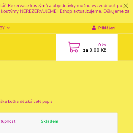
mulář. Rezervace kostýmů a objednávky možno vyzvednout po
fonu kostýmy NEREZERVUJEME ! Eshop aktualizujeme. Děkujeme za
BY
Přihlášení
0
ks
za
0,00 Kč
ška kočka dětská
celý popis
tupnost
Skladem