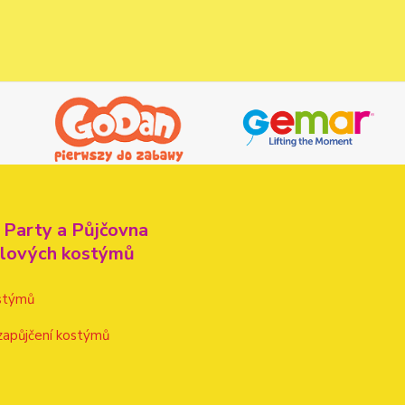
 Party a Půjčovna
alových kostýmů
stýmů
zapůjčení kostýmů