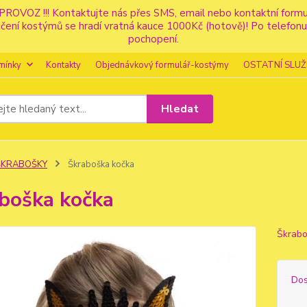
PROVOZ !!! Kontaktujte nás přes SMS, email nebo kontaktní for
apůjčení kostýmů se hradí vratná kauce 1000Kč (hotově)! Po tele
pochopení.
mínky
Kontakty
Objednávkový formulář-kostýmy
OSTATNÍ SLUŽ
Hledat
ŠKRABOŠKY
Škraboška kočka
boška kočka
Škrabo
Dos