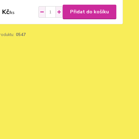
 Kč
Přidat do košíku
/
ks
roduktu:
0547