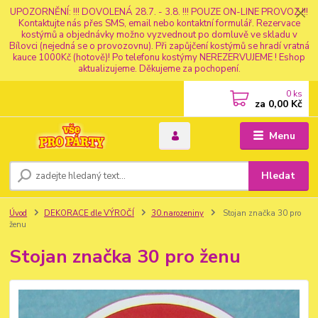
UPOZORNĚNÍ: !!! DOVOLENÁ 28.7. - 3.8. !!! POUZE ON-LINE PROVOZ !!!
Kontaktujte nás přes SMS, email nebo kontaktní formulář. Rezervace
kostýmů a objednávky možno vyzvednout po domluvě ve skladu v
Bílovci (nejedná se o provozovnu). Při zapůjčení kostýmů se hradí vratná
kauce 1000Kč (hotově)! Po telefonu kostýmy NEREZERVUJEME ! Eshop
aktualizujeme. Děkujeme za pochopení.
0
ks
za
0,00 Kč
Menu
Hledat
Úvod
DEKORACE dle VÝROČÍ
30.narozeniny
Stojan značka 30 pro
ženu
Stojan značka 30 pro ženu