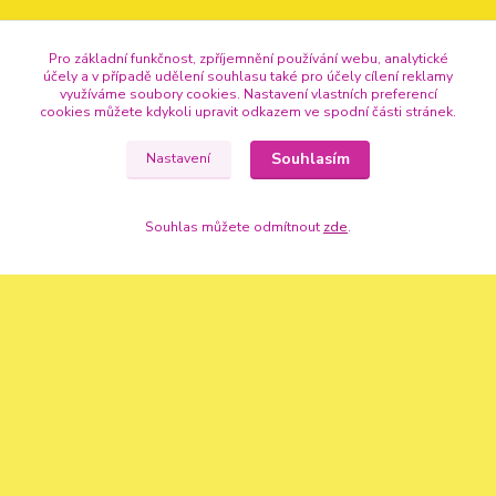
Pro základní funkčnost, zpříjemnění používání webu, analytické
účely a v případě udělení souhlasu také pro účely cílení reklamy
využíváme soubory cookies. Nastavení vlastních preferencí
cookies můžete kdykoli upravit odkazem ve spodní části stránek.
Souhlasím
Nastavení
Souhlas můžete odmítnout
zde
.
Kontakty
+420 720 307 741
info@vse-pro-party.cz