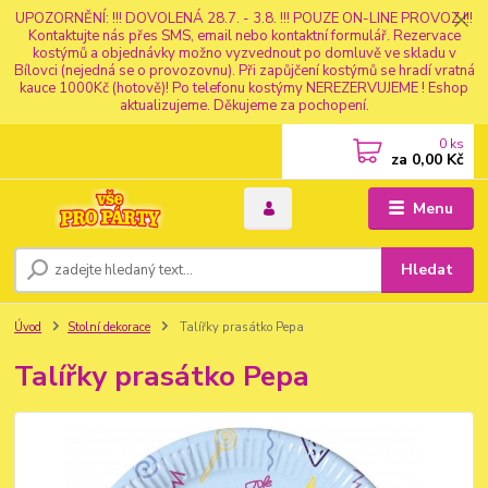
UPOZORNĚNÍ: !!! DOVOLENÁ 28.7. - 3.8. !!! POUZE ON-LINE PROVOZ !!!
Kontaktujte nás přes SMS, email nebo kontaktní formulář. Rezervace
kostýmů a objednávky možno vyzvednout po domluvě ve skladu v
Bílovci (nejedná se o provozovnu). Při zapůjčení kostýmů se hradí vratná
kauce 1000Kč (hotově)! Po telefonu kostýmy NEREZERVUJEME ! Eshop
aktualizujeme. Děkujeme za pochopení.
0
ks
za
0,00 Kč
Menu
Hledat
Úvod
Stolní dekorace
Talířky prasátko Pepa
Talířky prasátko Pepa