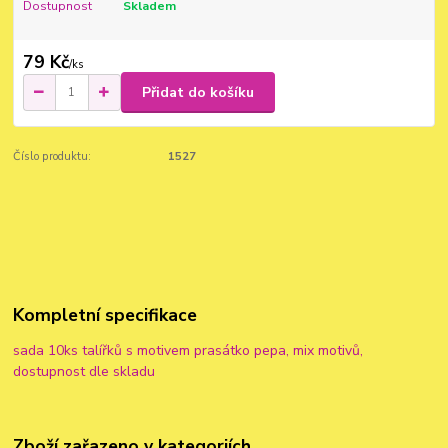
Dostupnost
Skladem
79 Kč
/
ks
Přidat do košíku
Číslo produktu:
1527
Kompletní specifikace
sada 10ks talířků s motivem prasátko pepa, mix motivů,
dostupnost dle skladu
Zboží zařazeno v kategoriích