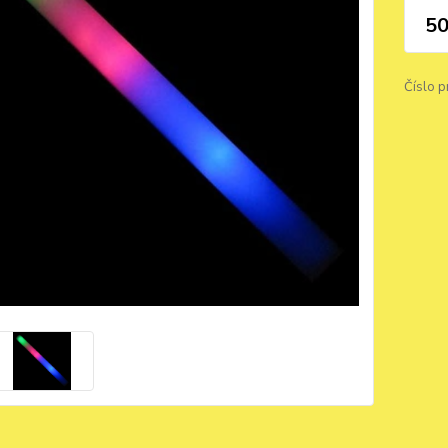
50
Číslo p