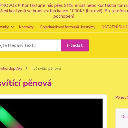
PROVOZ !!! Kontaktujte nás přes SMS, email nebo kontaktní for
apůjčení kostýmů se hradí vratná kauce 1000Kč (hotově)! Po tele
pochopení.
mínky
Kontakty
Objednávkový formulář-kostýmy
OSTATNÍ SLUŽ
Hledat
vítící doplňky
Tyč svítící pěnová
svítící pěnová
Pěnová 
Dos