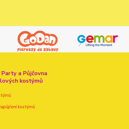
 Party a Půjčovna
alových kostýmů
stýmů
zapůjčení kostýmů