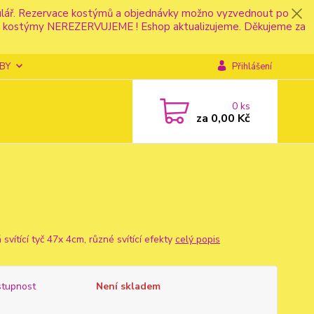
mulář. Rezervace kostýmů a objednávky možno vyzvednout po
fonu kostýmy NEREZERVUJEME ! Eshop aktualizujeme. Děkujeme za
BY
Přihlášení
0
ks
za
0,00 Kč
svítící tyč 47x 4cm, různé svítící efekty
celý popis
tupnost
Není skladem