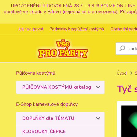
UPOZORNĚNÍ: !!! DOVOLENÁ 28.7. - 3.8. !!! POUZE ON-LINE 
domluvě ve skladu v Bílovci (nejedná se o provozovnu). Při z
Jak nakupovat
Podmínky k zapůjčení kostýmů
Obchodní pod
Půjčovna kostýmů
Úvod
S
Tyč 
PŮJČOVNA KOSTÝMŮ katalog
E-Shop karnevalové doplňky
DOPLŇKY dle TÉMATU
KLOBOUKY, ČEPICE