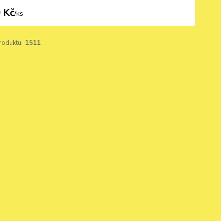
 Kč
...
/
ks
roduktu:
1511