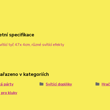
tní specifikace
ítící tyč 47x 4cm, různé svítící efekty
zařazeno v kategoriích
á párty
Svítící doplňky
Hrač
 pro kluky