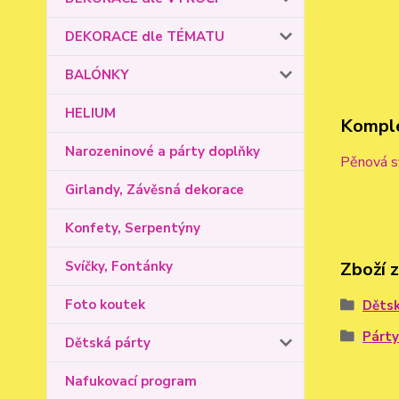
DEKORACE dle TÉMATU
BALÓNKY
HELIUM
Komple
Narozeninové a párty doplňky
Pěnová sv
Girlandy, Závěsná dekorace
Konfety, Serpentýny
Zboží 
Svíčky, Fontánky
Foto koutek
Dětsk
Párty
Dětská párty
Nafukovací program