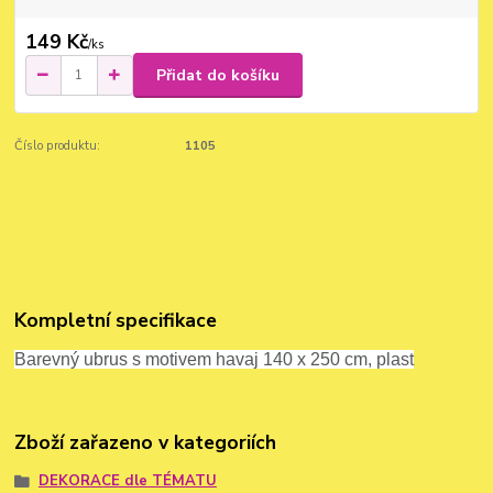
149 Kč
/
ks
Přidat do košíku
Číslo produktu:
1105
Kompletní specifikace
Barevný ubrus s motivem havaj 140 x 250 cm, plast
Zboží zařazeno v kategoriích
DEKORACE dle TÉMATU