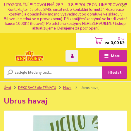
UPOZORNĚNÍ: !!! DOVOLENÁ 28.7. - 3.8. !!! POUZE ON-LINE PROVOZ !!!
Kontaktujte nás přes SMS, email nebo kontaktní formulář. Rezervace
kostýmů a objednávky možno vyzvednout po domluvě ve skladu v
Bílovci (nejedná se o provozovnu). Při zapůjčení kostýmů se hradí vratná
kauce 1000Kč (hotově)! Po telefonu kostýmy NEREZERVUJEME ! Eshop
aktualizujeme. Děkujeme za pochopení.
0
ks
za
0,00 Kč
Menu
Hledat
Úvod
DEKORACE dle TÉMATU
Havaj
Ubrus havaj
Ubrus havaj