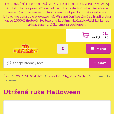
UPOZORNĚNÍ: !!! DOVOLENÁ 28.7. - 3.8. !!! POUZE ON-LINE PROVOZ !!!
Kontaktujte nás přes SMS, email nebo kontaktní formulář. Rezervace
kostýmů a objednávky možno vyzvednout po domluvě ve skladu v
Bílovci (nejedná se o provozovnu). Při zapůjčení kostýmů se hradí vratná
kauce 1000Kč (hotově)! Po telefonu kostýmy NEREZERVUJEME ! Eshop
aktualizujeme. Děkujeme za pochopení.
0
ks
za
0,00 Kč
Menu
Hledat
Úvod
OSTATNÍ DOPLŇKY
Nosy, Uši, Rohy, Zuby, Nehty
Utržená ruka
Halloween
Utržená ruka Halloween