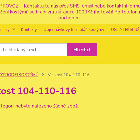
PROVOZ !!! Kontaktujte nás přes SMS, email nebo kontaktní for
apůjčení kostýmů se hradí vratná kauce 1000Kč (hotově)! Po tele
pochopení.
mínky
Kontakty
Objednávkový formulář-kostýmy
OSTATNÍ SLUŽ
Hledat
VÝPRODEJ KOSTÝMŮ
Velikost 104-110-116
kost 104-110-116
tegorii nebylo nalezeno žádné zboží.