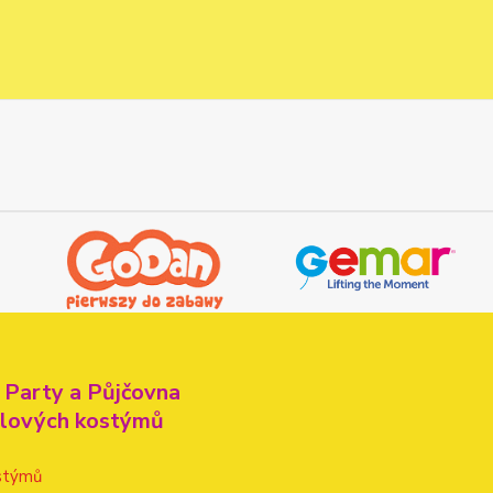
 Party a Půjčovna
alových kostýmů
stýmů