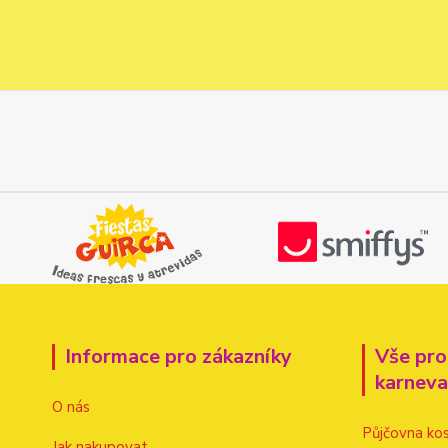
Informace pro zákazníky
Vše pro
karnev
O nás
Půjčovna ko
Jak nakupovat