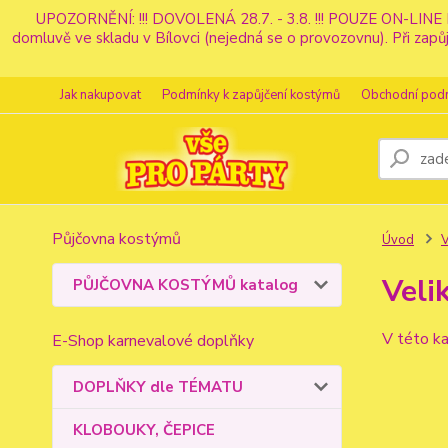
UPOZORNĚNÍ: !!! DOVOLENÁ 28.7. - 3.8. !!! POUZE ON-LINE 
domluvě ve skladu v Bílovci (nejedná se o provozovnu). Při z
Jak nakupovat
Podmínky k zapůjčení kostýmů
Obchodní pod
Půjčovna kostýmů
Úvod
Veli
PŮJČOVNA KOSTÝMŮ katalog
V této ka
E-Shop karnevalové doplňky
DOPLŇKY dle TÉMATU
KLOBOUKY, ČEPICE