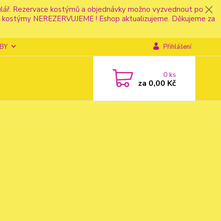
mulář. Rezervace kostýmů a objednávky možno vyzvednout po
fonu kostýmy NEREZERVUJEME ! Eshop aktualizujeme. Děkujeme za
BY
Přihlášení
0
ks
za
0,00 Kč