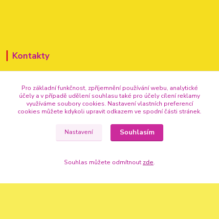
Kontakty
Pro základní funkčnost, zpříjemnění používání webu, analytické
účely a v případě udělení souhlasu také pro účely cílení reklamy
využíváme soubory cookies. Nastavení vlastních preferencí
cookies můžete kdykoli upravit odkazem ve spodní části stránek.
+420 720 307 741
Souhlasím
Nastavení
info@vse-pro-party.cz
Souhlas můžete odmítnout
zde
.
Vytvořeno na
Eshop-rychle.cz