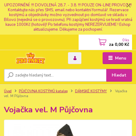
UPOZORNĚNÍ: !!! DOVOLENÁ 28.7. - 3.8. !!! POUZE ON-LINE PROVOZ !!!
Kontaktujte nás přes SMS, email nebo kontaktní formulář. Rezervace
kostýmů a objednávky možno vyzvednout po domluvě ve skladu v
Bílovci (nejedná se o provozovnu). Při zapůjčení kostýmů se hradí vratná
kauce 1000Kč (hotově)! Po telefonu kostýmy NEREZERVUJEME ! Eshop
aktualizujeme. Děkujeme za pochopení.
0
ks
za
0,00 Kč
Menu
Hledat
Úvod
PŮJČOVNA KOSTÝMŮ katalog
DÁMSKÉ KOSTÝMY
Vojačka
vel. M Půjčovna
Vojačka vel. M Půjčovna