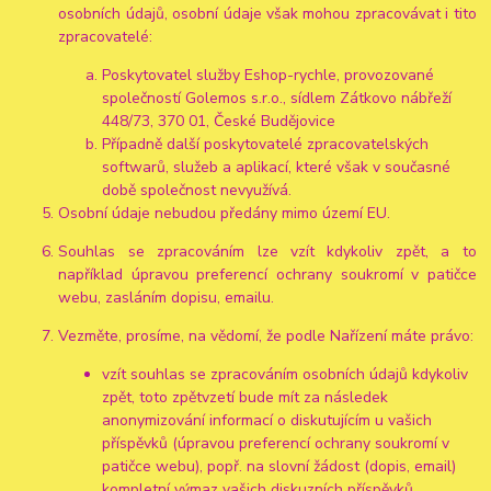
osobních údajů, osobní údaje však mohou zpracovávat i tito
zpracovatelé:
Poskytovatel služby Eshop-rychle, provozované
společností Golemos s.r.o., sídlem Zátkovo nábřeží
448/73, 370 01, České Budějovice
Případně další poskytovatelé zpracovatelských
softwarů, služeb a aplikací, které však v současné
době společnost nevyužívá.
Osobní údaje nebudou předány mimo území EU.
Souhlas se zpracováním lze vzít kdykoliv zpět, a to
například úpravou preferencí ochrany soukromí v patičce
webu, zasláním dopisu, emailu.
Vezměte, prosíme, na vědomí, že podle Nařízení máte právo:
vzít souhlas se zpracováním osobních údajů kdykoliv
zpět, toto zpětvzetí bude mít za následek
anonymizování informací o diskutujícím u vašich
příspěvků (úpravou preferencí ochrany soukromí v
patičce webu), popř. na slovní žádost (dopis, email)
kompletní výmaz vašich diskuzních příspěvků.