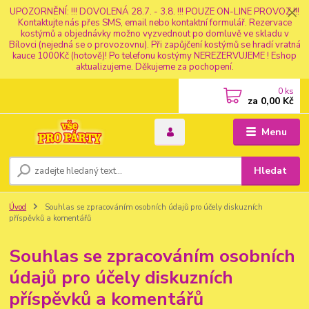
UPOZORNĚNÍ: !!! DOVOLENÁ 28.7. - 3.8. !!! POUZE ON-LINE PROVOZ !!!
Kontaktujte nás přes SMS, email nebo kontaktní formulář. Rezervace
kostýmů a objednávky možno vyzvednout po domluvě ve skladu v
Bílovci (nejedná se o provozovnu). Při zapůjčení kostýmů se hradí vratná
kauce 1000Kč (hotově)! Po telefonu kostýmy NEREZERVUJEME ! Eshop
aktualizujeme. Děkujeme za pochopení.
0
ks
za
0,00 Kč
Menu
Hledat
Úvod
Souhlas se zpracováním osobních údajů pro účely diskuzních
příspěvků a komentářů
Souhlas se zpracováním osobních
údajů pro účely diskuzních
příspěvků a komentářů