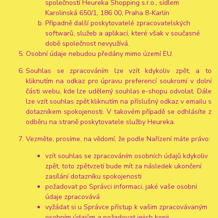
společností Heureka Shopping s.r.o., sídlem
Karolinská 650/1, 186 00, Praha 8-Karlín
Případně další poskytovatelé zpracovatelských
softwarů, služeb a aplikací, které však v současné
době společnost nevyužívá.
Osobní údaje nebudou předány mimo území EU.
Souhlas se zpracováním lze vzít kdykoliv zpět, a to
kliknutím na odkaz pro úpravu preferencí soukromí v dolní
části webu, kde lze udělený souhlas e-shopu odvolat. Dále
lze vzít souhlas zpět kliknutím na příslušný odkaz v emailu s
dotazníkem spokojenosti. V takovém případě se odhlásíte z
odběru na straně poskytovatele služby Heureka.
Vezměte, prosíme, na vědomí, že podle Nařízení máte právo:
vzít souhlas se zpracováním osobních údajů kdykoliv
zpět, toto zpětvzetí bude mít za následek ukončení
zasílání dotazníku spokojenosti
požadovat po Správci informaci, jaké vaše osobní
údaje zpracovává
vyžádat si u Správce přístup k vašim zpracovávaným
osobním údajům a požadovat jejich kopii