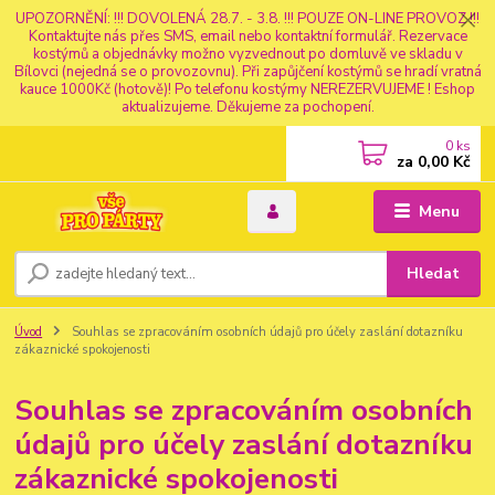
UPOZORNĚNÍ: !!! DOVOLENÁ 28.7. - 3.8. !!! POUZE ON-LINE PROVOZ !!!
Kontaktujte nás přes SMS, email nebo kontaktní formulář. Rezervace
kostýmů a objednávky možno vyzvednout po domluvě ve skladu v
Bílovci (nejedná se o provozovnu). Při zapůjčení kostýmů se hradí vratná
kauce 1000Kč (hotově)! Po telefonu kostýmy NEREZERVUJEME ! Eshop
aktualizujeme. Děkujeme za pochopení.
0
ks
za
0,00 Kč
Menu
Hledat
Úvod
Souhlas se zpracováním osobních údajů pro účely zaslání dotazníku
zákaznické spokojenosti
Souhlas se zpracováním osobních
údajů pro účely zaslání dotazníku
zákaznické spokojenosti