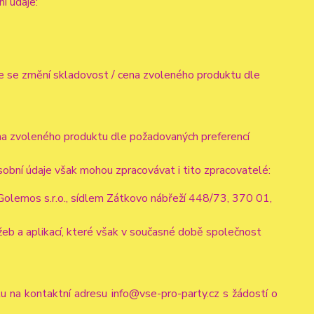
ní údaje:
mile se změní skladovost / cena zvoleného produktu dle
cena zvoleného produktu dle požadovaných preferencí
obní údaje však mohou zpracovávat i tito zpracovatelé:
olemos s.r.o., sídlem Zátkovo nábřeží 448/73, 370 01,
eb a aplikací, které však v současné době společnost
lu na kontaktní adresu info@vse-pro-party.cz s žádostí o