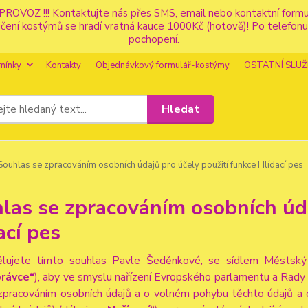
PROVOZ !!! Kontaktujte nás přes SMS, email nebo kontaktní for
apůjčení kostýmů se hradí vratná kauce 1000Kč (hotově)! Po tele
pochopení.
mínky
Kontakty
Objednávkový formulář-kostýmy
OSTATNÍ SLUŽ
Hledat
ouhlas se zpracováním osobních údajů pro účely použití funkce Hlídací pes
las se zpracováním osobních úda
ací pes
lujete tímto souhlas Pavle Šeděnkové, se sídlem Městsk
rávce“
), aby ve smyslu nařízení Evropského parlamentu a Rady 
zpracováním osobních údajů a o volném pohybu těchto údajů a 