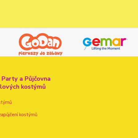
 Party a Půjčovna
alových kostýmů
stýmů
zapůjčení kostýmů