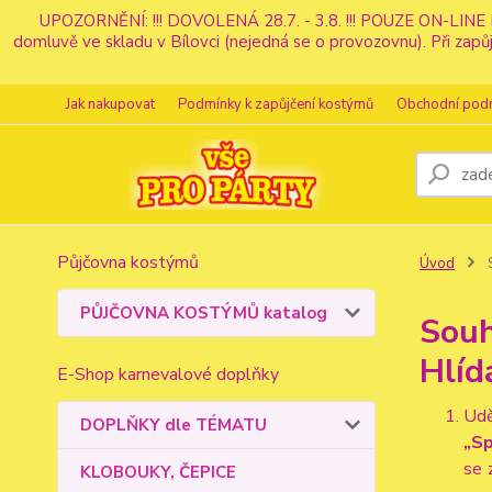
UPOZORNĚNÍ: !!! DOVOLENÁ 28.7. - 3.8. !!! POUZE ON-LINE 
domluvě ve skladu v Bílovci (nejedná se o provozovnu). Při z
Jak nakupovat
Podmínky k zapůjčení kostýmů
Obchodní pod
Půjčovna kostýmů
Úvod
S
PŮJČOVNA KOSTÝMŮ katalog
Souh
Hlíd
E-Shop karnevalové doplňky
Udě
DOPLŇKY dle TÉMATU
„Sp
se 
KLOBOUKY, ČEPICE