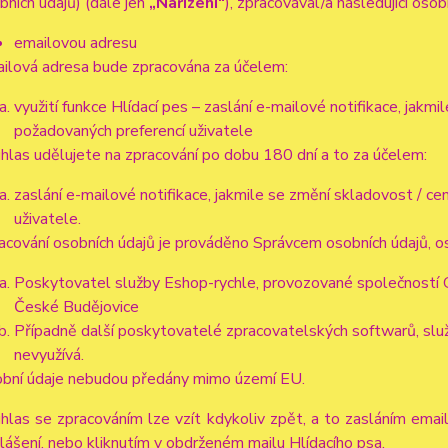
bních údajů) (dále jen
„Nařízení“
), zpracovával/a následující osob
emailovou adresu
ilová adresa bude zpracována za účelem:
využití funkce Hlídací pes – zaslání e-mailové notifikace, jak
požadovaných preferencí uživatele
hlas udělujete na zpracování po dobu 180 dní a to za účelem:
zaslání e-mailové notifikace, jakmile se změní skladovost / 
uživatele.
acování osobních údajů je prováděno Správcem osobních údajů, os
Poskytovatel služby Eshop-rychle, provozované společností G
České Budějovice
Případně další poskytovatelé zpracovatelských softwarů, služ
nevyužívá.
bní údaje nebudou předány mimo území EU.
hlas se zpracováním lze vzít kdykoliv zpět, a to zasláním emai
lášení, nebo kliknutím v obdrženém mailu Hlídacího psa.