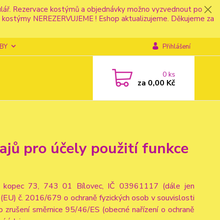
mulář. Rezervace kostýmů a objednávky možno vyzvednout po
fonu kostýmy NEREZERVUJEME ! Eshop aktualizujeme. Děkujeme za
BY
Přihlášení
0
ks
za
0,00 Kč
jů pro účely použití funkce
ý kopec 73, 743 01 Bílovec, IČ 03961117 (dále jen
(EU) č. 2016/679 o ochraně fyzických osob v souvislosti
o zrušení směrnice 95/46/ES (obecné nařízení o ochraně