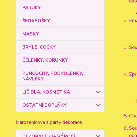
oso
PARUKY
Ema
ŠKRABOŠKY
MASKY
BRÝLE, ČOČKY
Sou
ČELENKY, KORUNKY
PUNČOCHY, PODKOLENKY,
Zpr
NÁVLEKY
LÍČIDLA, KOSMETIKA
OSTATNÍ DOPLŇKY
Oso
Narozeninová a párty dekorace
Sou
odh
DEKORACE dle VÝROČÍ